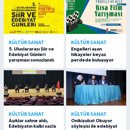
KÜLTÜR SANAT
KÜLTÜR SANAT
5. Uluslararası Şiir ve
Engelleri aşan
Edebiyat Günleri
hikayeler beyaz
yarışması sonuçlandı
perdede buluşuyor
KÜLTÜR SANAT
KÜLTÜR SANAT
Aşıklar sahne aldı,
Onikişubat Okuyor
Edebiyatın kalbi sazla
söyleşisi ile edebiyat