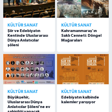
KÜLTÜR SANAT
KÜLTÜR SANAT
Şiir ve Edebiyatın
Kahramanmaraş’ın
Kentinde Uluslararası
Saklı Cenneti: Döngel
Dünya Anlatıcılar
Mağaraları
şöleni
KÜLTÜR SANAT
KÜLTÜR SANAT
Büyükşehir,
Edebiyatın kalbinde
Uluslararası Dünya
kalemler yarışıyor
Anlatıcılar Şöleni’ne ev
sahipliği yapacak