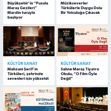
Büyükşehir’in “Pusula
Müzikseverler
Maraş Gezileri”
Türkülerle Duygu Dolu
Mardin turuyla
Bir Yolculuğa Çıkacak
başlıyor
KÜLTÜR SANAT
KÜLTÜR SANAT
Mahzuni Şerif’in
Sahne Maraş Tiyatro
Türküleri, şehrinde
Okulu, “O Film Öyle
sevenleri için yükseldi
Değil”