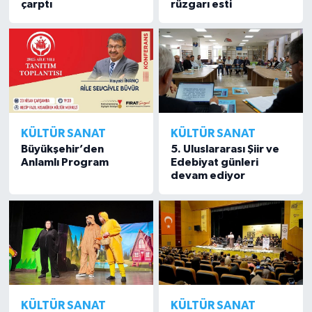
çarptı
rüzgarı esti
KÜLTÜR SANAT
KÜLTÜR SANAT
Büyükşehir’den
5. Uluslararası Şiir ve
Anlamlı Program
Edebiyat günleri
devam ediyor
KÜLTÜR SANAT
KÜLTÜR SANAT