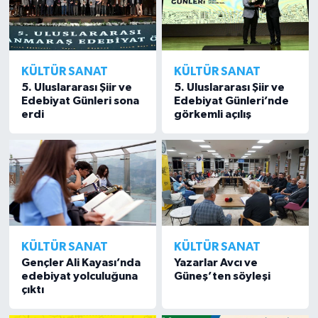
KÜLTÜR SANAT
KÜLTÜR SANAT
5. Uluslararası Şiir ve
5. Uluslararası Şiir ve
Edebiyat Günleri sona
Edebiyat Günleri’nde
erdi
görkemli açılış
KÜLTÜR SANAT
KÜLTÜR SANAT
Gençler Ali Kayası’nda
Yazarlar Avcı ve
edebiyat yolculuğuna
Güneş’ten söyleşi
çıktı