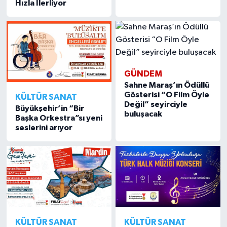
Hızla İlerliyor
GÜNDEM
Sahne Maraş’ın Ödüllü
Gösterisi “O Film Öyle
KÜLTÜR SANAT
Değil” seyirciyle
Büyükşehir’in “Bir
buluşacak
Başka Orkestra”sı yeni
seslerini arıyor
KÜLTÜR SANAT
KÜLTÜR SANAT