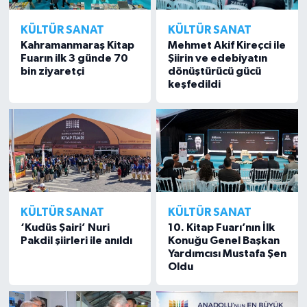
KÜLTÜR SANAT
KÜLTÜR SANAT
Kahramanmaraş Kitap
Mehmet Akif Kireçci ile
Fuarın ilk 3 günde 70
Şiirin ve edebiyatın
bin ziyaretçi
dönüştürücü gücü
keşfedildi
KÜLTÜR SANAT
KÜLTÜR SANAT
‘Kudüs Şairi’ Nuri
10. Kitap Fuarı’nın İlk
Pakdil şiirleri ile anıldı
Konuğu Genel Başkan
Yardımcısı Mustafa Şen
Oldu