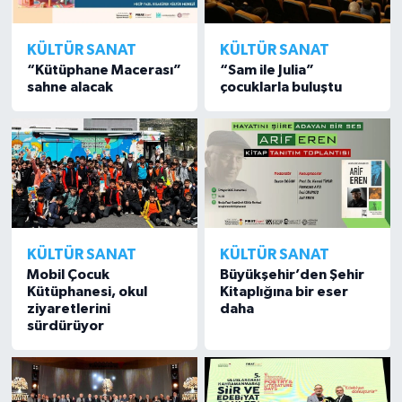
KÜLTÜR SANAT
KÜLTÜR SANAT
“Kütüphane Macerası”
“Sam ile Julia”
sahne alacak
çocuklarla buluştu
KÜLTÜR SANAT
KÜLTÜR SANAT
Mobil Çocuk
Büyükşehir’den Şehir
Kütüphanesi, okul
Kitaplığına bir eser
ziyaretlerini
daha
sürdürüyor