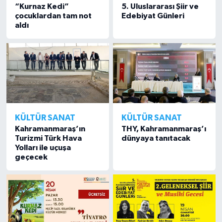
“Kurnaz Kedi”
5. Uluslararası Şiir ve
çocuklardan tam not
Edebiyat Günleri
aldı
KÜLTÜR SANAT
KÜLTÜR SANAT
Kahramanmaraş’ın
THY, Kahramanmaraş’ı
Turizmi Türk Hava
dünyaya tanıtacak
Yolları ile uçuşa
geçecek