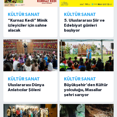
KÜLTÜR SANAT
KÜLTÜR SANAT
“Kurnaz Kedi” Minik
5. Uluslararası Şiir ve
izleyiciler için sahne
Edebiyat günleri
alacak
başlıyor
KÜLTÜR SANAT
KÜLTÜR SANAT
Uluslararası Dünya
Büyükşehir’den Kültür
Anlatıcılar Şöleni
yolculuğu, Masallar
şehri sarıyor