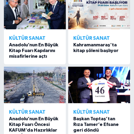
KÜLTÜR SANAT
KÜLTÜR SANAT
Anadolu’nun En Büyük
Kahramanmaraş'ta
Kitap Fuarı Kapılarını
kitap şöleni başlıyor
misafirlerine açtı
KÜLTÜR SANAT
KÜLTÜR SANAT
Anadolu’nun En Büyük
Başkan Toptaş’tan
Kitap Fuarı Öncesi
Rıza Tamer’e Efsane
KAFUM’da Hazırlıklar
geri döndü