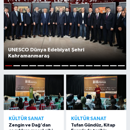
YAŞAM
UNESCO Dünya Edebiyat Şehri
Kahramanmaraş
1
2
3
4
5
6
7
8
9
10
11
12
13
14
15
KÜLTÜR SANAT
KÜLTÜR SANAT
Zengin ve Dağ’dan
Tufan Gündüz, Kitap