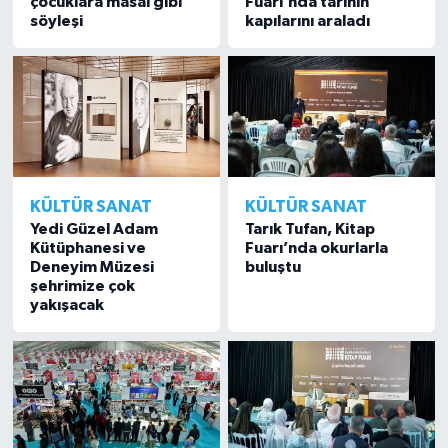
çocuklara masal gibi
Fuarı’nda tarihin
söyleşi
kapılarını araladı
KÜLTÜR SANAT
KÜLTÜR SANAT
Yedi Güzel Adam
Tarık Tufan, Kitap
Kütüphanesi ve
Fuarı’nda okurlarla
Deneyim Müzesi
buluştu
şehrimize çok
yakışacak