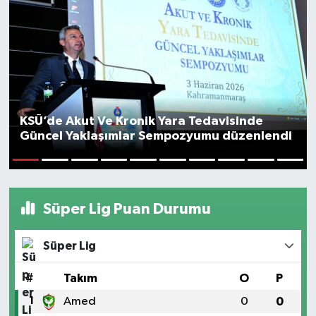
YAŞAM
KSÜ’de Akut Ve Kronik Yara Tedavisinde
Güncel Yaklaşımlar Sempozyumu düzenlendi
1
2
3
4
5
6
7
8
9
10
Süper Lig Puan Durumu
Süper Lig
#
Takım
O
P
1
Amed
0
0