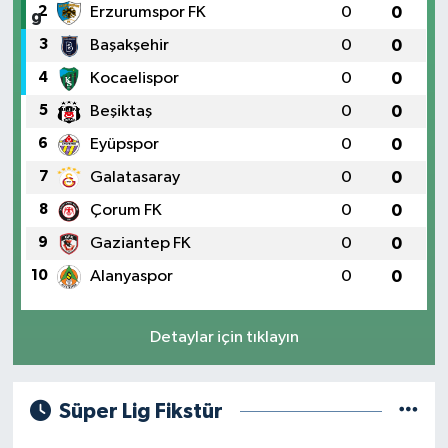
2
Erzurumspor FK
0
0
3
Başakşehir
0
0
4
Kocaelispor
0
0
5
Beşiktaş
0
0
6
Eyüpspor
0
0
7
Galatasaray
0
0
8
Çorum FK
0
0
9
Gaziantep FK
0
0
10
Alanyaspor
0
0
Detaylar için tıklayın
Süper Lig Fikstür