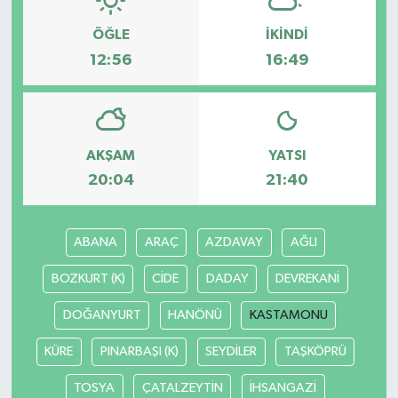
ÖĞLE
İKINDI
12:56
16:49
AKŞAM
YATSI
20:04
21:40
ABANA
ARAÇ
AZDAVAY
AĞLI
BOZKURT (K)
CİDE
DADAY
DEVREKANİ
DOĞANYURT
HANÖNÜ
KASTAMONU
KÜRE
PINARBAŞI (K)
SEYDİLER
TAŞKÖPRÜ
TOSYA
ÇATALZEYTİN
İHSANGAZİ