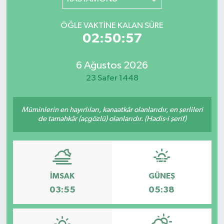
YAŞAM
ÖĞLE VAKTINE KALAN SÜRE
02:50:57
6 Ağustos 2026
23 Safer 1448
Müminlerin en hayırlıları, kanaatkâr olanlarıdır, en şerlileri
de tamahkâr (açgözlü) olanlarıdır. (Hadis-i şerif)
İMSAK
GÜNEŞ
03:55
05:38