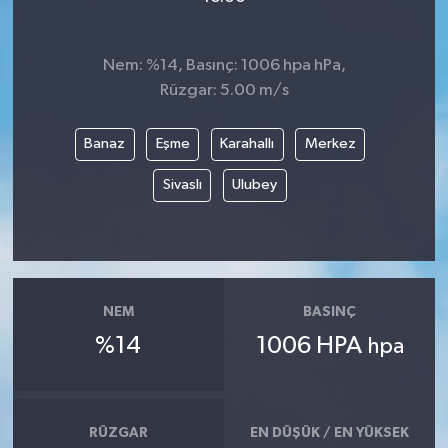
Nem: %14, Basınç: 1006 hpa hPa,
Rüzgar: 5.00 m/s
Banaz
Eşme
Karahallı
Merkez
Sivaslı
Ulubey
NEM
BASINÇ
%14
1006 HPA
hpa
RÜZGAR
EN DÜŞÜK / EN YÜKSEK