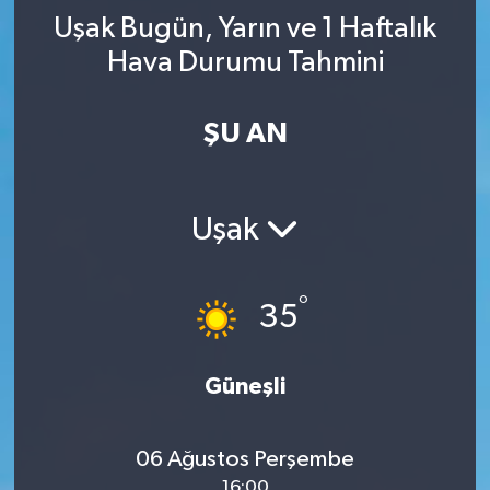
Uşak Bugün, Yarın ve 1 Haftalık
YAŞAM
Hava Durumu Tahmini
ŞU AN
Uşak
°
35
Güneşli
06 Ağustos Perşembe
16:00