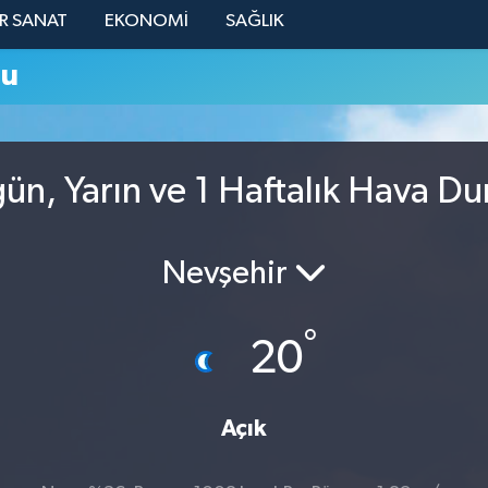
R SANAT
EKONOMİ
SAĞLIK
mu
ün, Yarın ve 1 Haftalık Hava D
Nevşehir
°
20
Açık