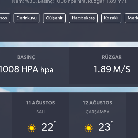
Nem: %36, Basınç: 1008 hpa hPa, Rüzgar: 1.89 m/s
nos
Derinkuyu
Gülşehir
Hacıbektaş
Kozaklı
Mer
BASINÇ
RÜZGAR
1008 HPA
1.89 M/S
hpa
11 AĞUSTOS
12 AĞUSTOS
SALI
ÇARŞAMBA
°
°
22
23