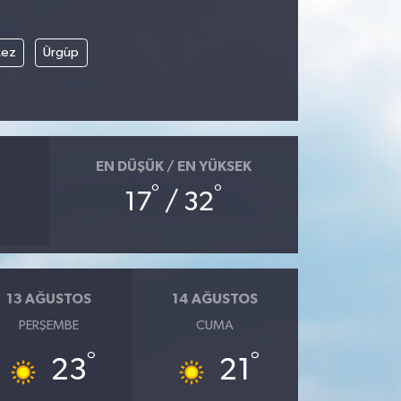
kez
Ürgüp
EN DÜŞÜK / EN YÜKSEK
°
°
17
/ 32
13 AĞUSTOS
14 AĞUSTOS
PERŞEMBE
CUMA
°
°
23
21