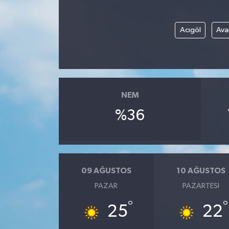
Acıgöl
Ava
NEM
%36
09 AĞUSTOS
10 AĞUSTOS
PAZAR
PAZARTESI
°
°
25
22