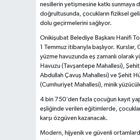
nesillerin yetişmesine katkı sunmaya 
doğrultusunda, çocukların fiziksel geli
dolu geçirmelerini sağlıyor.
Onikişubat Belediye Başkanı Hanifi Top
1 Temmuz itibarıyla başlıyor. Kurslar, O
yüzme havuzunda eş zamanlı olarak yü
Havuzu (Tavşantepe Mahallesi), Şehi
Abdullah Çavuş Mahallesi) ve Şehit H
(Cumhuriyet Mahallesi), minik yüzücüler
4 bin 750’den fazla çocuğun kayıt yap
eşliğinde verilen eğitimlerde, çocukl
karşı özgüven kazanacak.
Modern, hijyenik ve güvenli ortamlarda