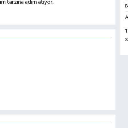
am tarzına adım atıyor.
B
A
1
S