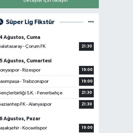
Detaylar için tıklayın
Süper Lig Fikstür
4 Ağustos, Cuma
alatasaray - Çorum FK
21:30
5 Ağustos, Cumartesi
onyaspor - Rizespor
19:00
asımpaşa - Trabzonspor
19:00
ençlerbirliği S.K. - Fenerbahçe
21:30
aziantep FK - Alanyaspor
21:30
6 Ağustos, Pazar
aşakşehir - Kocaelispor
19:00