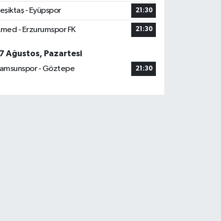
eşiktaş - Eyüpspor
21:30
med - Erzurumspor FK
21:30
7 Ağustos, Pazartesi
amsunspor - Göztepe
21:30