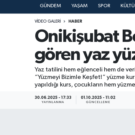
GÜNDEM
YAŞAM
SPOR
KÜLTÜ
YAŞAM
VIDEO GALERI
HABER
Onikişubat B
gören yaz yü
Yaz tatilini hem eğlenceli hem de ver
“Yüzmeyi Bizimle Keşfet!” yüzme kurs
yapıldığı kurs, çocukların hem yüzme 
30.06.2025 - 17:33
01.10.2025 - 11:02
YAYINLANMA
GÜNCELLEME