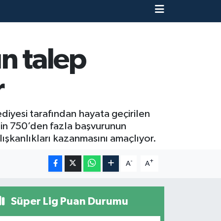
n talep
r
ediyesi tarafından hayata geçirilen
 bin 750’den fazla başvurunun
lışkanlıkları kazanmasını amaçlıyor.
-
+
A
A
Süper Lig Puan Durumu