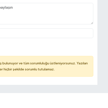
ş bulunuyor ve tüm sorumluluğu üstleniyorsunuz. Yazılan
 hiçbir şekilde sorumlu tutulamaz.