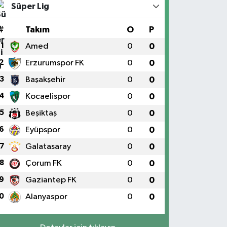
Süper Lig
#
Takım
O
P
1
Amed
0
0
2
Erzurumspor FK
0
0
3
Başakşehir
0
0
4
Kocaelispor
0
0
5
Beşiktaş
0
0
6
Eyüpspor
0
0
7
Galatasaray
0
0
8
Çorum FK
0
0
9
Gaziantep FK
0
0
0
Alanyaspor
0
0