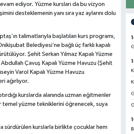
devam ediyor. Yüzme kursları da bu vizyon
şimini desteklemenin yanı sıra yaz aylarını dolu
taş’ın talimatlarıyla başlatılan kurs programı,
1
nikişubat Belediyesi’ne bağlı üç farklı kapalı
G
rütülüyor. Şehit Serkan Yılmaz Kapalı Yüzme
1
t Abdullah Çavuş Kapalı Yüzme Havuzu (Şehit
K
üseyin Varol Kapalı Yüzme Havuzu
i ağırlıyor.
K
G
tırdığı kurslarda alanında uzman eğitmenler
ar temel yüzme tekniklerini öğrenecek, suya
G
1
 sürdürülen kurslarla birlikte çocuklar hem
B