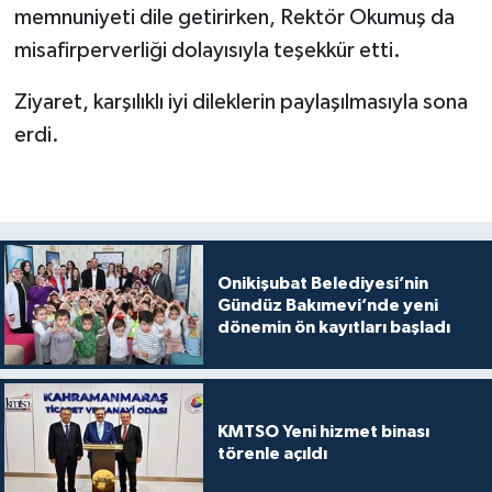
memnuniyeti dile getirirken, Rektör Okumuş da
misafirperverliği dolayısıyla teşekkür etti.
Ziyaret, karşılıklı iyi dileklerin paylaşılmasıyla sona
erdi.
Onikişubat Belediyesi’nin
Gündüz Bakımevi’nde yeni
dönemin ön kayıtları başladı
KMTSO Yeni hizmet binası
törenle açıldı