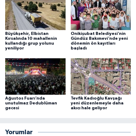
Büyükşehir, Elbistan
Onikişubat Belediyesi’nin
Kırsalında 10 mahallenin
Gündüz Bakımevi’nde yeni
kullandığı grup yolunu
dönemin ön kayıtları
yeniliyor
başladı
Ağustos Fuarı’nda
Tevfik Kadıoğlu Kavşağı
unutulmaz Dedublüman
yeni düzenlemeyle daha
gecesi
akıcı hale geliyor
Yorumlar