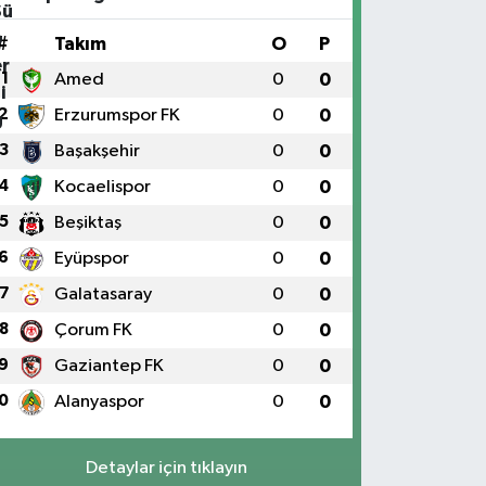
#
Takım
O
P
1
Amed
0
0
2
Erzurumspor FK
0
0
3
Başakşehir
0
0
4
Kocaelispor
0
0
5
Beşiktaş
0
0
6
Eyüpspor
0
0
7
Galatasaray
0
0
8
Çorum FK
0
0
9
Gaziantep FK
0
0
0
Alanyaspor
0
0
Detaylar için tıklayın