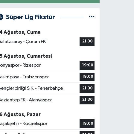
Süper Lig Fikstür
4 Ağustos, Cuma
alatasaray - Çorum FK
21:30
5 Ağustos, Cumartesi
onyaspor - Rizespor
19:00
asımpaşa - Trabzonspor
19:00
ençlerbirliği S.K. - Fenerbahçe
21:30
aziantep FK - Alanyaspor
21:30
6 Ağustos, Pazar
aşakşehir - Kocaelispor
19:00