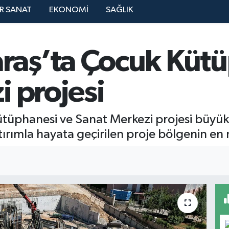
R SANAT
EKONOMİ
SAĞLIK
aş’ta Çocuk Kütü
 projesi
üphanesi ve Sanat Merkezi projesi büyük bi
ırımla hayata geçirilen proje bölgenin en n