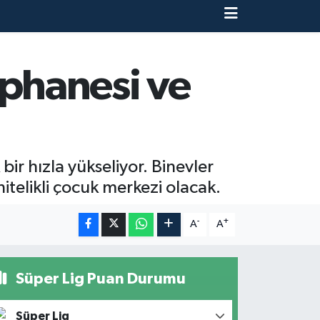
phanesi ve
r hızla yükseliyor. Binevler
itelikli çocuk merkezi olacak.
-
+
A
A
Süper Lig Puan Durumu
Süper Lig