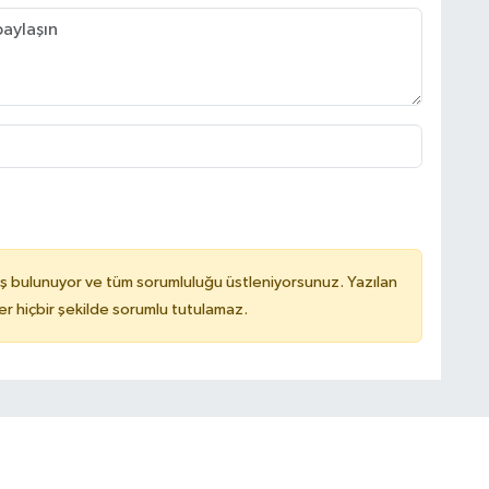
ş bulunuyor ve tüm sorumluluğu üstleniyorsunuz. Yazılan
 hiçbir şekilde sorumlu tutulamaz.