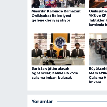
Maarifin Kalbinde Ramazan:
Onikişuba
Onikişubat Belediyesi
YKS ve KP
gelenekleri yaşatıyor
Taktikler
katılımla 
Barista eğitim alacak
Büyükşehi
öğrenciler, KahveON2’de
Merkezin
çalışma imkanı bulacak
Çalışma 
İmkanı
Yorumlar