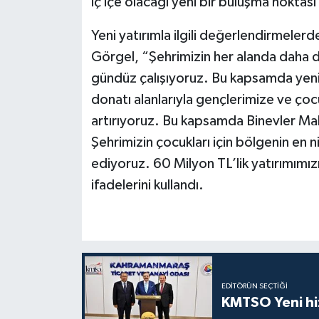
iç içe olacağı yeni bir buluşma noktası
Yeni yatırımla ilgili değerlendirmeler
Görgel, “Şehrimizin her alanda daha da
gündüz çalışıyoruz. Bu kapsamda yeni 
donatı alanlarıyla gençlerimize ve çocu
artırıyoruz. Bu kapsamda Binevler Mah
Şehrimizin çocukları için bölgenin en n
ediyoruz. 60 Milyon TL’lik yatırımımı
ifadelerini kullandı.
EDITÖRÜN SEÇTIĞI
KMTSO Yeni hiz