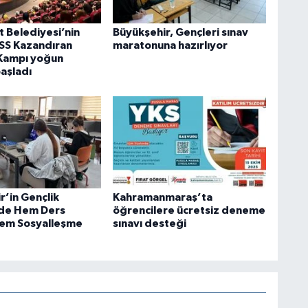
t Belediyesi’nin
Büyükşehir, Gençleri sınav
SS Kazandıran
maratonuna hazırlıyor
 Kampı yoğun
başladı
r’in Gençlik
Kahramanmaraş’ta
de Hem Ders
öğrencilere ücretsiz deneme
Hem Sosyalleşme
sınavı desteği