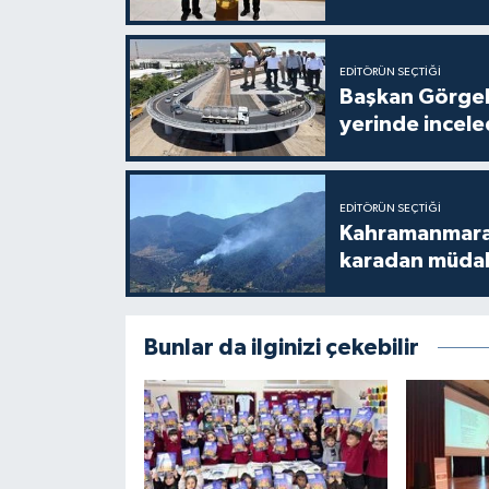
EDITÖRÜN SEÇTIĞI
Başkan Görgel,
yerinde incele
EDITÖRÜN SEÇTIĞI
Kahramanmaraş
karadan müda
Bunlar da ilginizi çekebilir