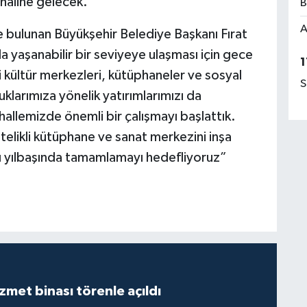
 haline gelecek.
B
A
de bulunan Büyükşehir Belediye Başkanı Fırat
 yaşanabilir bir seviyeye ulaşması için gece
1
kültür merkezleri, kütüphaneler ve sosyal
S
klarımıza yönelik yatırımlarımızı da
allemizde önemli bir çalışmayı başlattık.
itelikli kütüphane ve sanat merkezini inşa
zı yılbaşında tamamlamayı hedefliyoruz”
met binası törenle açıldı