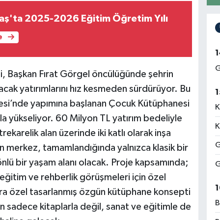
ş'ta 2025-2026 Eğitim Öğretim Yılı
e
1
G
, Başkan Fırat Görgel öncülüğünde şehrin
acak yatırımlarını hız kesmeden sürdürüyor. Bu
1
esi’nde yapımına başlanan Çocuk Kütüphanesi
K
la yükseliyor. 60 Milyon TL yatırım bedeliyle
K
ekarelik alan üzerinde iki katlı olarak inşa
G
en merkez, tamamlandığında yalnızca klasik bir
nlü bir yaşam alanı olacak. Proje kapsamında;
G
 eğitim ve rehberlik görüşmeleri için özel
1
lara özel tasarlanmış özgün kütüphane konsepti
B
n sadece kitaplarla değil, sanat ve eğitimle de