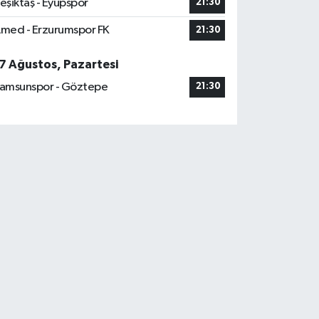
eşiktaş - Eyüpspor
21:30
med - Erzurumspor FK
21:30
7 Ağustos, Pazartesi
amsunspor - Göztepe
21:30