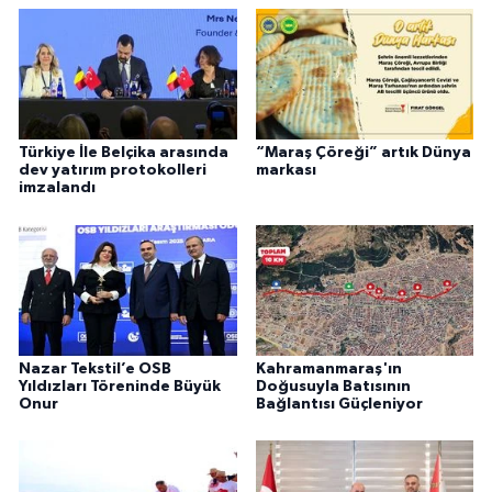
Türkiye İle Belçika arasında
“Maraş Çöreği” artık Dünya
dev yatırım protokolleri
markası
imzalandı
Nazar Tekstil’e OSB
Kahramanmaraş'ın
Yıldızları Töreninde Büyük
Doğusuyla Batısının
Onur
Bağlantısı Güçleniyor