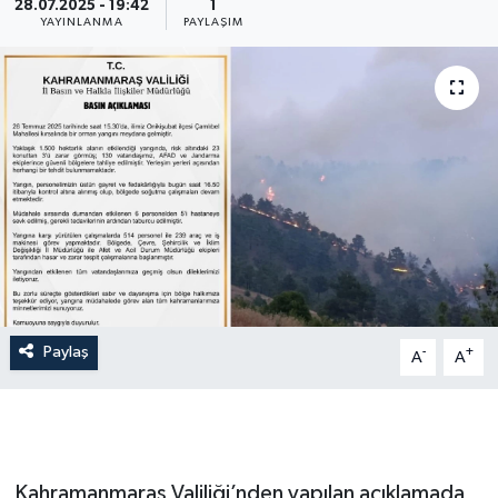
28.07.2025 - 19:42
1
YAYINLANMA
PAYLAŞIM
Paylaş
-
+
A
A
Kahramanmaraş Valiliği’nden yapılan açıklamada,