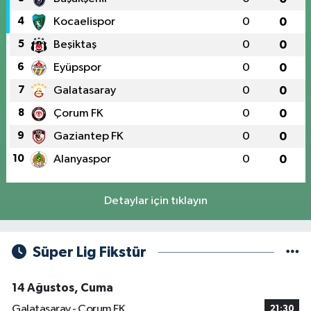
4
Kocaelispor
0
0
5
Beşiktaş
0
0
6
Eyüpspor
0
0
7
Galatasaray
0
0
8
Çorum FK
0
0
9
Gaziantep FK
0
0
10
Alanyaspor
0
0
Detaylar için tıklayın
Süper Lig Fikstür
14 Ağustos, Cuma
Galatasaray - Çorum FK
21:30