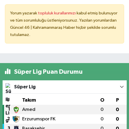
Yorum yazarak
topluluk kurallarımızı
kabul etmiş bulunuyor
ve tüm sorumluluğu üstleniyorsunuz. Yazılan yorumlardan
Güncel 46 | Kahramanmaraş Haber hiçbir şekilde sorumlu
tutulamaz.
Süper Lig Puan Durumu
Süper Lig
#
Takım
O
P
1
Amed
0
0
2
Erzurumspor FK
0
0
3
Başakşehir
0
0