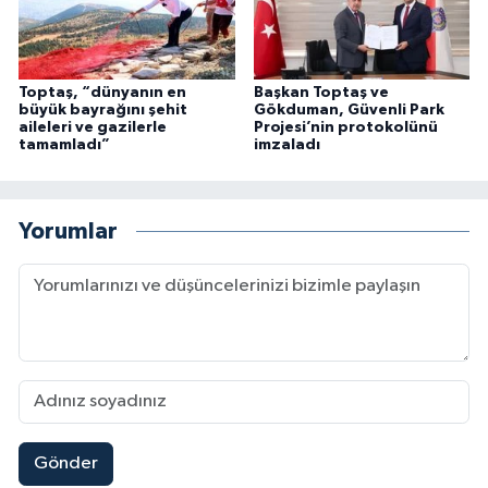
Toptaş, “dünyanın en
Başkan Toptaş ve
büyük bayrağını şehit
Gökduman, Güvenli Park
aileleri ve gazilerle
Projesi’nin protokolünü
tamamladı”
imzaladı
Yorumlar
Gönder